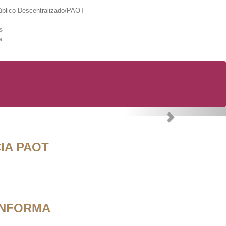
lico Descentralizado/PAOT
s
a
Next
IA PAOT
INFORMA