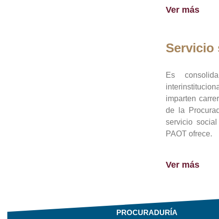
Ver más
Servicio 
Es consolid
interinstituci
imparten carre
de la Procura
servicio socia
PAOT ofrece.
Ver más
PROCURADURÍA