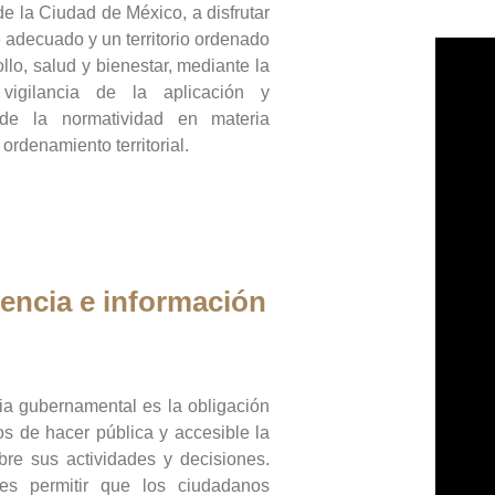
de la Ciudad de México, a disfrutar
 adecuado y un territorio ordenado
llo, salud y bienestar, mediante la
vigilancia de la aplicación y
 de la normatividad en materia
 ordenamiento territorial.
encia e información
ia gubernamental es la obligación
os de hacer pública y accesible la
bre sus actividades y decisiones.
es permitir que los ciudadanos