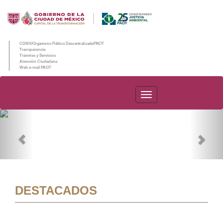
CDMX/Organismo Público Descentralizado/PAOT
Transparencia
Trámites y Servicios
Atención Ciudadana
Web e-mail PAOT
PAOT
Previous
Nex
DESTACADOS