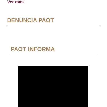
Ver más
DENUNCIA PAOT
PAOT INFORMA