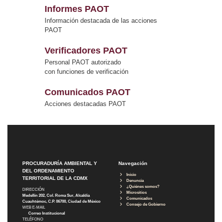
Informes PAOT
Información destacada de las acciones
PAOT
Verificadores PAOT
Personal PAOT autorizado
con funciones de verificación
Comunicados PAOT
Acciones destacadas PAOT
PROCURADURÍA AMBIENTAL Y
Navegación
DEL ORDENAMIENTO
Inicio
TERRITORIAL DE LA CDMX
Denuncia
¿Quiénes somos?
DIRECCIÓN
Micrositios
Medellín 202, Col. Roma Sur, Alcaldía
Comunicados
Cuauhtémoc, C.P. 06700, Ciudad de México
Consejo de Gobierno
WEB E-MAIL
Correo Institucional
TELÉFONO