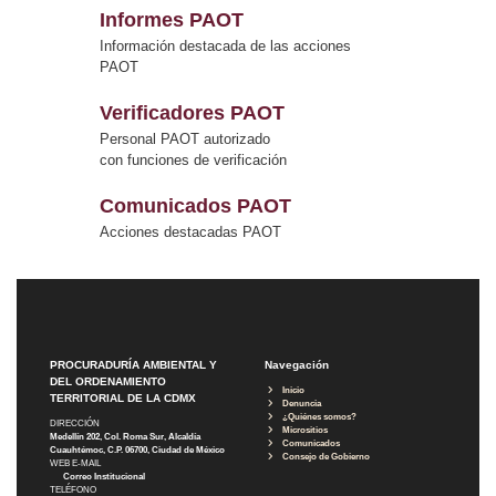
Informes PAOT
Información destacada de las acciones
PAOT
Verificadores PAOT
Personal PAOT autorizado
con funciones de verificación
Comunicados PAOT
Acciones destacadas PAOT
PROCURADURÍA AMBIENTAL Y
Navegación
DEL ORDENAMIENTO
Inicio
TERRITORIAL DE LA CDMX
Denuncia
¿Quiénes somos?
DIRECCIÓN
Micrositios
Medellín 202, Col. Roma Sur, Alcaldía
Comunicados
Cuauhtémoc, C.P. 06700, Ciudad de México
Consejo de Gobierno
WEB E-MAIL
Correo Institucional
TELÉFONO