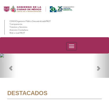
CDMX/Organismo Público Descentralizado/PAOT
Transparencia
Trámites y Servicios
Atención Ciudadana
Web e-mail PAOT
PAOT
Previous
Nex
DESTACADOS