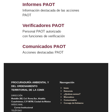
Informes PAOT
Información destacada de las acciones
PAOT
Verificadores PAOT
Personal PAOT autorizado
con funciones de verificación
Comunicados PAOT
Acciones destacadas PAOT
PROCURADURÍA AMBIENTAL Y
Navegación
DEL ORDENAMIENTO
Inicio
TERRITORIAL DE LA CDMX
Denuncia
¿Quiénes somos?
DIRECCIÓN
Micrositios
Medellín 202, Col. Roma Sur, Alcaldía
Comunicados
Cuauhtémoc, C.P. 06700, Ciudad de México
Consejo de Gobierno
WEB E-MAIL
Correo Institucional
TELÉFONO