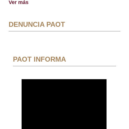
Ver más
DENUNCIA PAOT
PAOT INFORMA