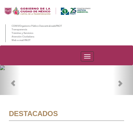
CDMX/Organismo Público Descentralizado/PAOT
Transparencia
Trámites y Servicios
Atención Ciudadana
Web e-mail PAOT
PAOT
Previous
Nex
DESTACADOS