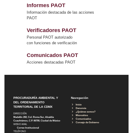
Informes PAOT
Información destacada de las acciones
PAOT
Verificadores PAOT
Personal PAOT autorizado
con funciones de verificación
Comunicados PAOT
Acciones destacadas PAOT
PROCURADURÍA AMBIENTAL Y
Navegación
DEL ORDENAMIENTO
Inicio
TERRITORIAL DE LA CDMX
Denuncia
¿Quiénes somos?
DIRECCIÓN
Micrositios
Medellín 202, Col. Roma Sur, Alcaldía
Comunicados
Cuauhtémoc, C.P. 06700, Ciudad de México
Consejo de Gobierno
WEB E-MAIL
Correo Institucional
TELÉFONO