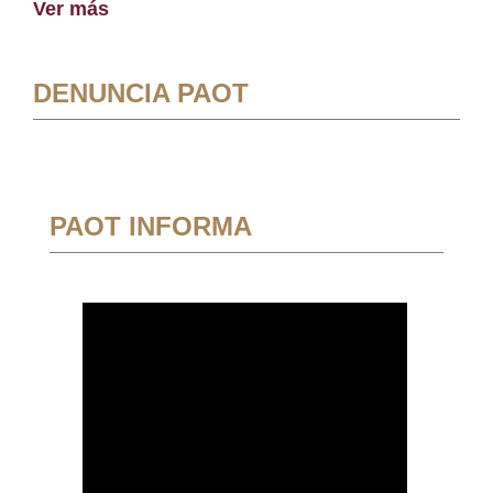
Ver más
DENUNCIA PAOT
PAOT INFORMA