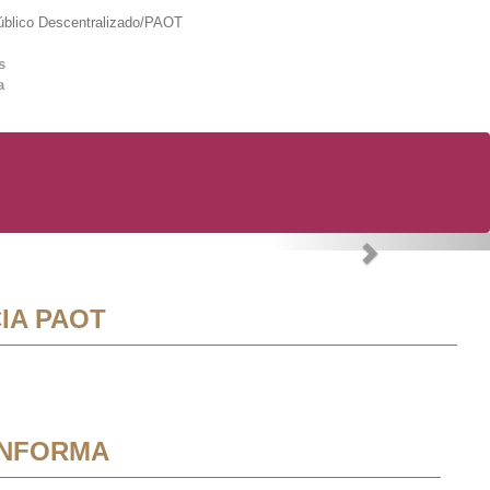
lico Descentralizado/PAOT
s
a
Next
IA PAOT
INFORMA