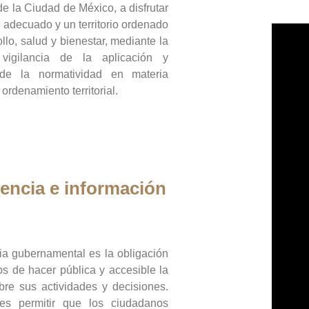
de la Ciudad de México, a disfrutar
 adecuado y un territorio ordenado
llo, salud y bienestar, mediante la
vigilancia de la aplicación y
 de la normatividad en materia
 ordenamiento territorial.
encia e información
ia gubernamental es la obligación
os de hacer pública y accesible la
bre sus actividades y decisiones.
es permitir que los ciudadanos