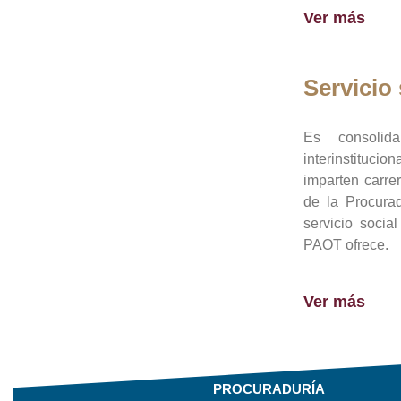
Ver más
Servicio 
Es consolid
interinstituci
imparten carre
de la Procura
servicio socia
PAOT ofrece.
Ver más
PROCURADURÍA