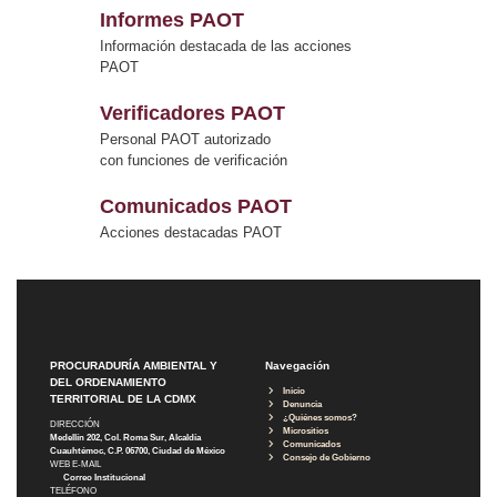
Informes PAOT
Información destacada de las acciones
PAOT
Verificadores PAOT
Personal PAOT autorizado
con funciones de verificación
Comunicados PAOT
Acciones destacadas PAOT
PROCURADURÍA AMBIENTAL Y
Navegación
DEL ORDENAMIENTO
Inicio
TERRITORIAL DE LA CDMX
Denuncia
¿Quiénes somos?
DIRECCIÓN
Micrositios
Medellín 202, Col. Roma Sur, Alcaldía
Comunicados
Cuauhtémoc, C.P. 06700, Ciudad de México
Consejo de Gobierno
WEB E-MAIL
Correo Institucional
TELÉFONO