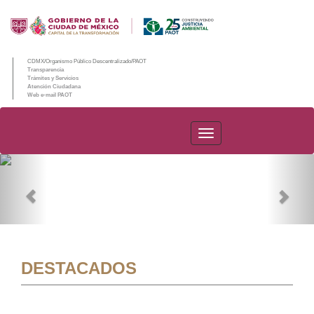
CDMX/Organismo Público Descentralizado/PAOT
Transparencia
Trámites y Servicios
Atención Ciudadana
Web e-mail PAOT
PAOT
Previous
Nex
DESTACADOS