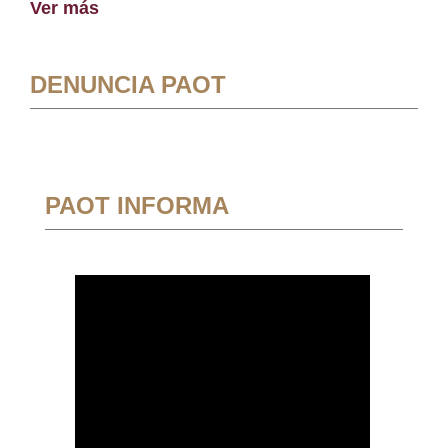
Ver más
DENUNCIA PAOT
PAOT INFORMA