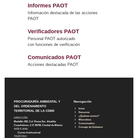
Informes PAOT
Información destacada de las acciones
PAOT
Verificadores PAOT
Personal PAOT autorizado
con funciones de verificación
Comunicados PAOT
Acciones destacadas PAOT
PROCURADURÍA AMBIENTAL Y
Navegación
DEL ORDENAMIENTO
Inicio
TERRITORIAL DE LA CDMX
Denuncia
¿Quiénes somos?
DIRECCIÓN
Micrositios
Medellín 202, Col. Roma Sur, Alcaldía
Comunicados
Cuauhtémoc, C.P. 06700, Ciudad de México
Consejo de Gobierno
WEB E-MAIL
Correo Institucional
TELÉFONO