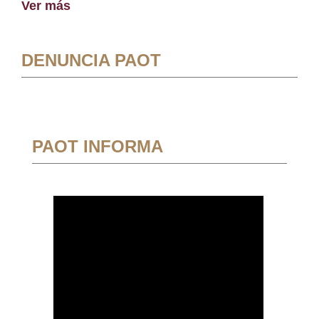
Ver más
DENUNCIA PAOT
PAOT INFORMA