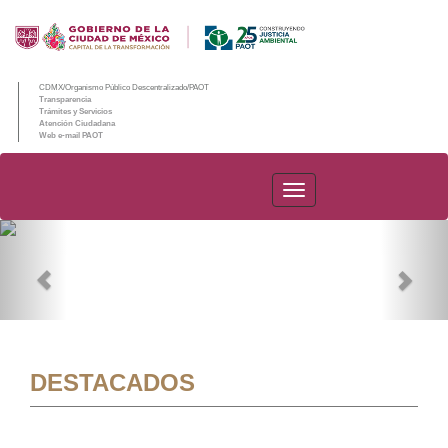
CDMX/Organismo Público Descentralizado/PAOT
Transparencia
Trámites y Servicios
Atención Ciudadana
Web e-mail PAOT
PAOT
Previous
Nex
DESTACADOS