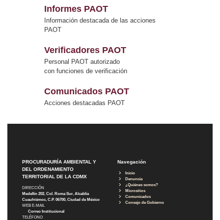
Informes PAOT
Información destacada de las acciones
PAOT
Verificadores PAOT
Personal PAOT autorizado
con funciones de verificación
Comunicados PAOT
Acciones destacadas PAOT
PROCURADURÍA AMBIENTAL Y
Navegación
DEL ORDENAMIENTO
Inicio
TERRITORIAL DE LA CDMX
Denuncia
¿Quiénes somos?
DIRECCIÓN
Micrositios
Medellín 202, Col. Roma Sur, Alcaldía
Comunicados
Cuauhtémoc, C.P. 06700, Ciudad de México
Consejo de Gobierno
WEB E-MAIL
Correo Institucional
TELÉFONO