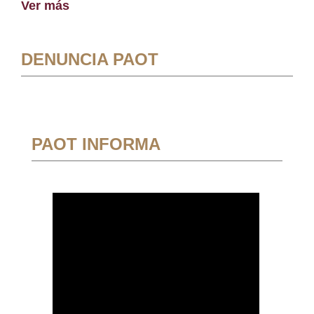
Ver más
DENUNCIA PAOT
PAOT INFORMA