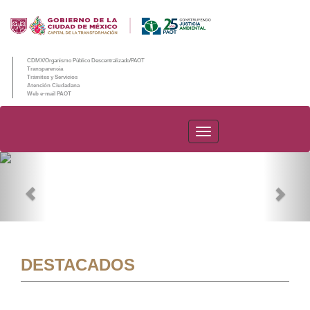
CDMX/Organismo Público Descentralizado/PAOT
Transparencia
Trámites y Servicios
Atención Ciudadana
Web e-mail PAOT
PAOT
Previous
Nex
DESTACADOS