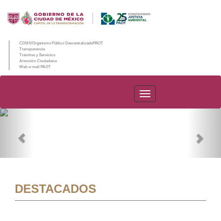
CDMX/Organismo Público Descentralizado/PAOT
Transparencia
Trámites y Servicios
Atención Ciudadana
Web e-mail PAOT
PAOT
Previous
Nex
DESTACADOS