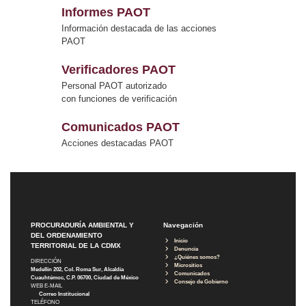
Informes PAOT
Información destacada de las acciones
PAOT
Verificadores PAOT
Personal PAOT autorizado
con funciones de verificación
Comunicados PAOT
Acciones destacadas PAOT
PROCURADURÍA AMBIENTAL Y
Navegación
DEL ORDENAMIENTO
Inicio
TERRITORIAL DE LA CDMX
Denuncia
¿Quiénes somos?
DIRECCIÓN
Micrositios
Medellín 202, Col. Roma Sur, Alcaldía
Comunicados
Cuauhtémoc, C.P. 06700, Ciudad de México
Consejo de Gobierno
WEB E-MAIL
Correo Institucional
TELÉFONO