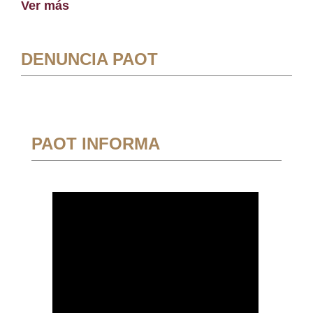
Ver más
DENUNCIA PAOT
PAOT INFORMA