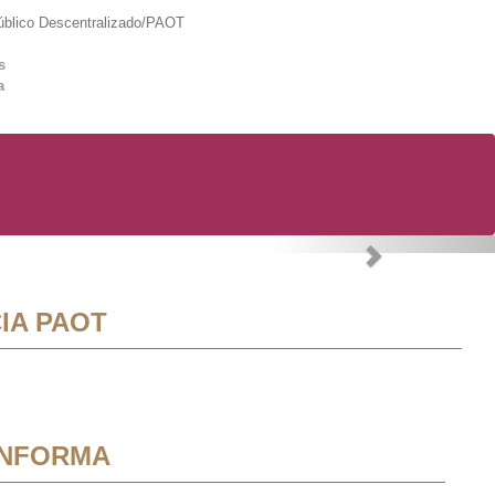
lico Descentralizado/PAOT
s
a
Next
IA PAOT
INFORMA