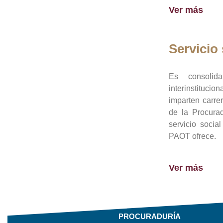
Ver más
Servicio 
Es consolid
interinstituci
imparten carre
de la Procura
servicio socia
PAOT ofrece.
Ver más
PROCURADURÍA