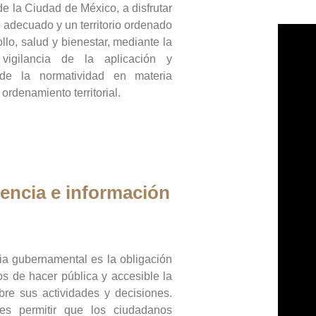
de la Ciudad de México, a disfrutar
 adecuado y un territorio ordenado
llo, salud y bienestar, mediante la
vigilancia de la aplicación y
 de la normatividad en materia
 ordenamiento territorial.
encia e información
ia gubernamental es la obligación
os de hacer pública y accesible la
bre sus actividades y decisiones.
es permitir que los ciudadanos