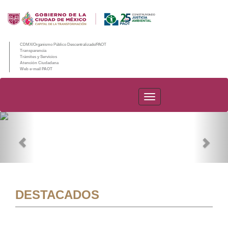
CDMX/Organismo Público Descentralizado/PAOT
Transparencia
Trámites y Servicios
Atención Ciudadana
Web e-mail PAOT
PAOT
Previous
Nex
DESTACADOS