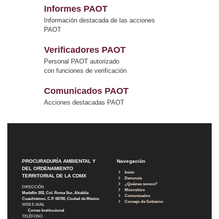
Informes PAOT
Información destacada de las acciones
PAOT
Verificadores PAOT
Personal PAOT autorizado
con funciones de verificación
Comunicados PAOT
Acciones destacadas PAOT
PROCURADURÍA AMBIENTAL Y
Navegación
DEL ORDENAMIENTO
Inicio
TERRITORIAL DE LA CDMX
Denuncia
¿Quiénes somos?
DIRECCIÓN
Micrositios
Medellín 202, Col. Roma Sur, Alcaldía
Comunicados
Cuauhtémoc, C.P. 06700, Ciudad de México
Consejo de Gobierno
WEB E-MAIL
Correo Institucional
TELÉFONO