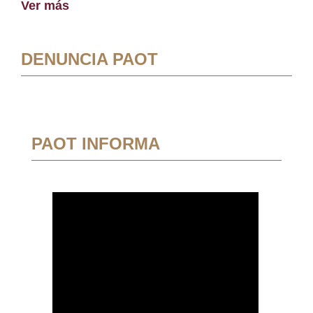
Ver más
DENUNCIA PAOT
PAOT INFORMA