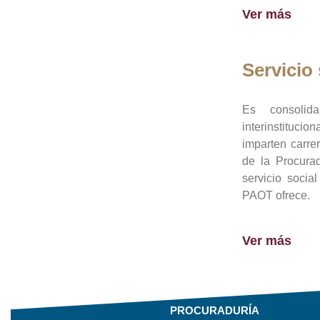
Ver más
Servicio 
Es consolid
interinstituci
imparten carre
de la Procura
servicio socia
PAOT ofrece.
Ver más
PROCURADURÍA