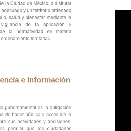
de la Ciudad de México, a disfrutar
 adecuado y un territorio ordenado
llo, salud y bienestar, mediante la
vigilancia de la aplicación y
 de la normatividad en materia
 ordenamiento territorial.
encia e información
ia gubernamental es la obligación
os de hacer pública y accesible la
bre sus actividades y decisiones.
es permitir que los ciudadanos