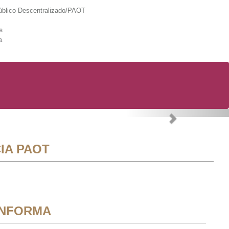
lico Descentralizado/PAOT
s
a
Next
IA PAOT
INFORMA