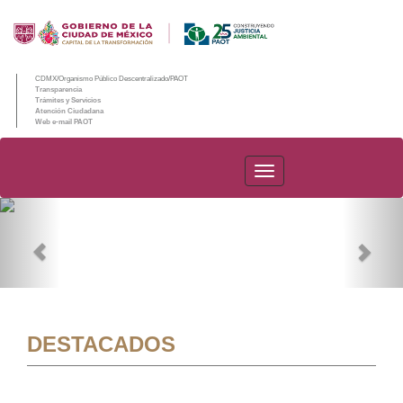
CDMX/Organismo Público Descentralizado/PAOT
Transparencia
Trámites y Servicios
Atención Ciudadana
Web e-mail PAOT
PAOT
Previous
Nex
DESTACADOS