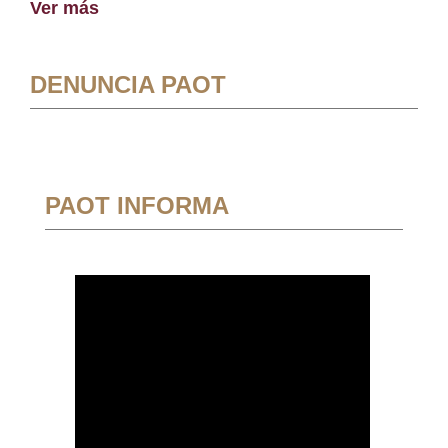
Ver más
DENUNCIA PAOT
PAOT INFORMA