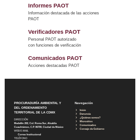
Informes PAOT
Información destacada de las acciones
PAOT
Verificadores PAOT
Personal PAOT autorizado
con funciones de verificación
Comunicados PAOT
Acciones destacadas PAOT
PROCURADURÍA AMBIENTAL Y
Navegación
DEL ORDENAMIENTO
Inicio
TERRITORIAL DE LA CDMX
Denuncia
¿Quiénes somos?
DIRECCIÓN
Micrositios
Medellín 202, Col. Roma Sur, Alcaldía
Comunicados
Cuauhtémoc, C.P. 06700, Ciudad de México
Consejo de Gobierno
WEB E-MAIL
Correo Institucional
TELÉFONO