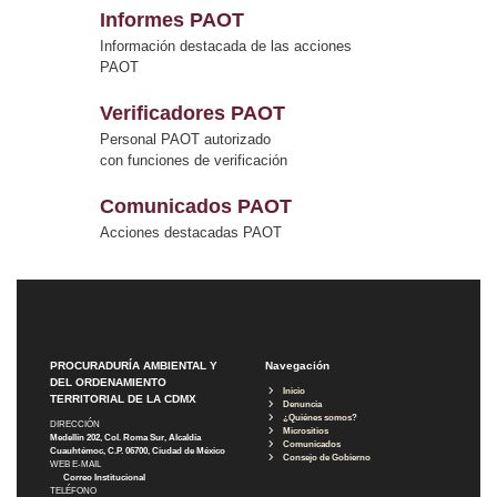
Informes PAOT
Información destacada de las acciones
PAOT
Verificadores PAOT
Personal PAOT autorizado
con funciones de verificación
Comunicados PAOT
Acciones destacadas PAOT
PROCURADURÍA AMBIENTAL Y
Navegación
DEL ORDENAMIENTO
Inicio
TERRITORIAL DE LA CDMX
Denuncia
¿Quiénes somos?
DIRECCIÓN
Micrositios
Medellín 202, Col. Roma Sur, Alcaldía
Comunicados
Cuauhtémoc, C.P. 06700, Ciudad de México
Consejo de Gobierno
WEB E-MAIL
Correo Institucional
TELÉFONO