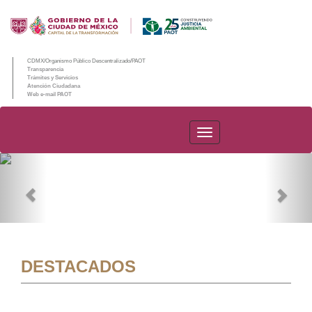
CDMX/Organismo Público Descentralizado/PAOT
Transparencia
Trámites y Servicios
Atención Ciudadana
Web e-mail PAOT
PAOT
Previous
Nex
DESTACADOS