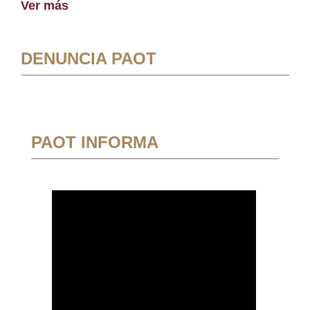
Ver más
DENUNCIA PAOT
PAOT INFORMA