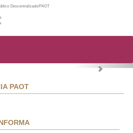
lico Descentralizado/PAOT
s
a
Next
IA PAOT
INFORMA