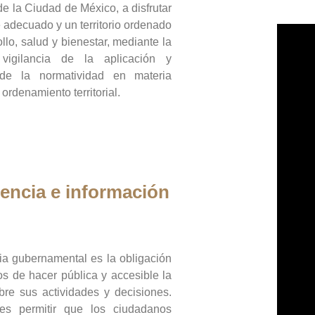
de la Ciudad de México, a disfrutar
 adecuado y un territorio ordenado
llo, salud y bienestar, mediante la
vigilancia de la aplicación y
 de la normatividad en materia
 ordenamiento territorial.
encia e información
ia gubernamental es la obligación
os de hacer pública y accesible la
bre sus actividades y decisiones.
es permitir que los ciudadanos