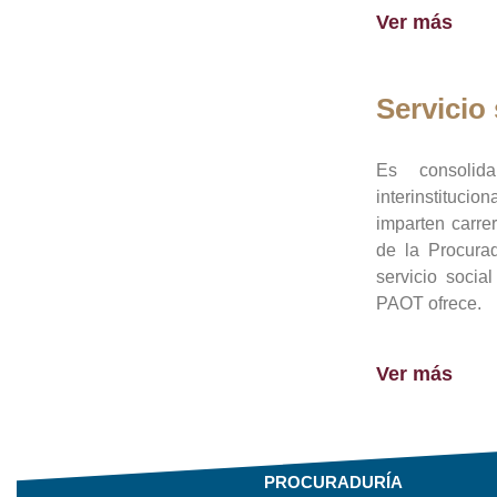
Ver más
Servicio 
Es consolid
interinstituci
imparten carre
de la Procura
servicio socia
PAOT ofrece.
Ver más
PROCURADURÍA