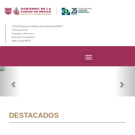
CDMX/Organismo Público Descentralizado/PAOT
Transparencia
Trámites y Servicios
Atención Ciudadana
Web e-mail PAOT
PAOT
Previous
Nex
DESTACADOS