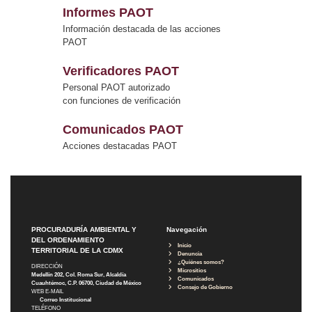
Informes PAOT
Información destacada de las acciones
PAOT
Verificadores PAOT
Personal PAOT autorizado
con funciones de verificación
Comunicados PAOT
Acciones destacadas PAOT
PROCURADURÍA AMBIENTAL Y
Navegación
DEL ORDENAMIENTO
Inicio
TERRITORIAL DE LA CDMX
Denuncia
¿Quiénes somos?
DIRECCIÓN
Micrositios
Medellín 202, Col. Roma Sur, Alcaldía
Comunicados
Cuauhtémoc, C.P. 06700, Ciudad de México
Consejo de Gobierno
WEB E-MAIL
Correo Institucional
TELÉFONO