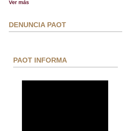
Ver más
DENUNCIA PAOT
PAOT INFORMA