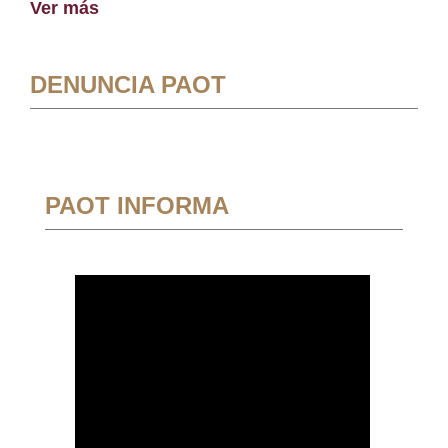
Ver más
DENUNCIA PAOT
PAOT INFORMA