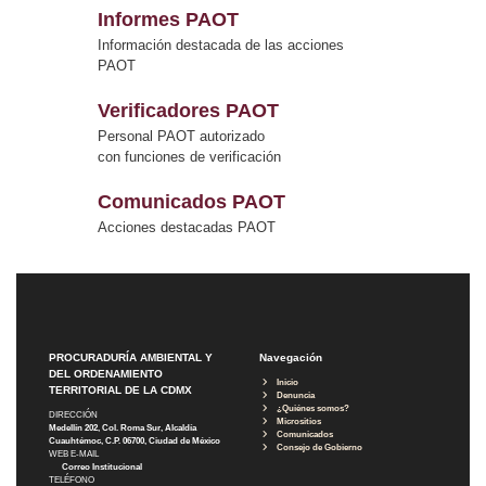
Informes PAOT
Información destacada de las acciones
PAOT
Verificadores PAOT
Personal PAOT autorizado
con funciones de verificación
Comunicados PAOT
Acciones destacadas PAOT
PROCURADURÍA AMBIENTAL Y
Navegación
DEL ORDENAMIENTO
Inicio
TERRITORIAL DE LA CDMX
Denuncia
¿Quiénes somos?
DIRECCIÓN
Micrositios
Medellín 202, Col. Roma Sur, Alcaldía
Comunicados
Cuauhtémoc, C.P. 06700, Ciudad de México
Consejo de Gobierno
WEB E-MAIL
Correo Institucional
TELÉFONO