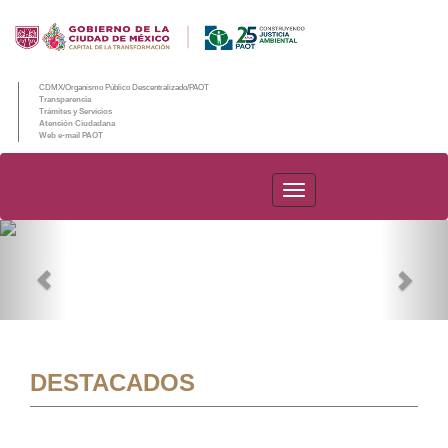
CDMX/Organismo Público Descentralizado/PAOT
Transparencia
Trámites y Servicios
Atención Ciudadana
Web e-mail PAOT
PAOT
Previous
Nex
DESTACADOS