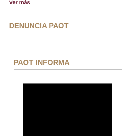
Ver más
DENUNCIA PAOT
PAOT INFORMA