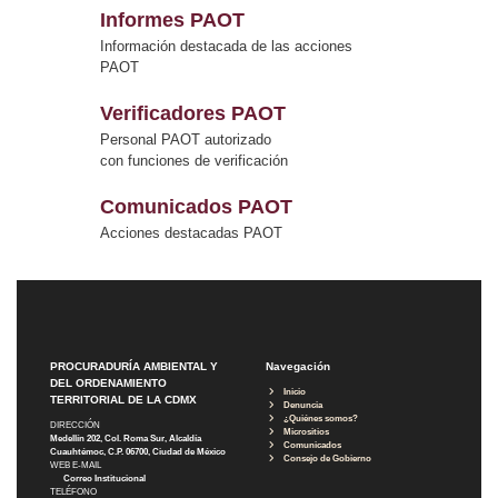
Informes PAOT
Información destacada de las acciones
PAOT
Verificadores PAOT
Personal PAOT autorizado
con funciones de verificación
Comunicados PAOT
Acciones destacadas PAOT
PROCURADURÍA AMBIENTAL Y
Navegación
DEL ORDENAMIENTO
Inicio
TERRITORIAL DE LA CDMX
Denuncia
¿Quiénes somos?
DIRECCIÓN
Micrositios
Medellín 202, Col. Roma Sur, Alcaldía
Comunicados
Cuauhtémoc, C.P. 06700, Ciudad de México
Consejo de Gobierno
WEB E-MAIL
Correo Institucional
TELÉFONO