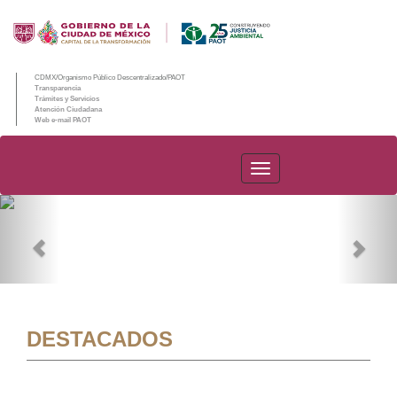
CDMX/Organismo Público Descentralizado/PAOT
Transparencia
Trámites y Servicios
Atención Ciudadana
Web e-mail PAOT
PAOT
Previous
Nex
DESTACADOS