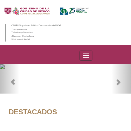
CDMX/Organismo Público Descentralizado/PAOT
Transparencia
Trámites y Servicios
Atención Ciudadana
Web e-mail PAOT
PAOT
Previous
Nex
DESTACADOS