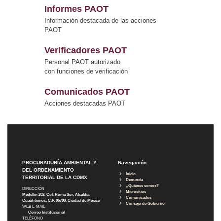
Informes PAOT
Información destacada de las acciones
PAOT
Verificadores PAOT
Personal PAOT autorizado
con funciones de verificación
Comunicados PAOT
Acciones destacadas PAOT
PROCURADURÍA AMBIENTAL Y
Navegación
DEL ORDENAMIENTO
Inicio
TERRITORIAL DE LA CDMX
Denuncia
¿Quiénes somos?
DIRECCIÓN
Micrositios
Medellín 202, Col. Roma Sur, Alcaldía
Comunicados
Cuauhtémoc, C.P. 06700, Ciudad de México
Consejo de Gobierno
WEB E-MAIL
Correo Institucional
TELÉFONO