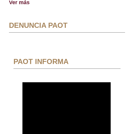
Ver más
DENUNCIA PAOT
PAOT INFORMA