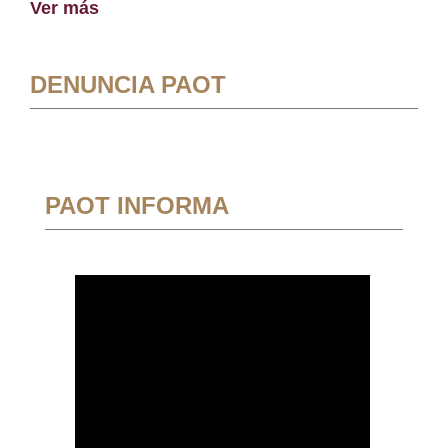
Ver más
DENUNCIA PAOT
PAOT INFORMA