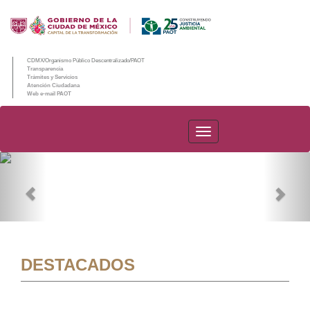
CDMX/Organismo Público Descentralizado/PAOT
Transparencia
Trámites y Servicios
Atención Ciudadana
Web e-mail PAOT
PAOT
Previous
Nex
DESTACADOS