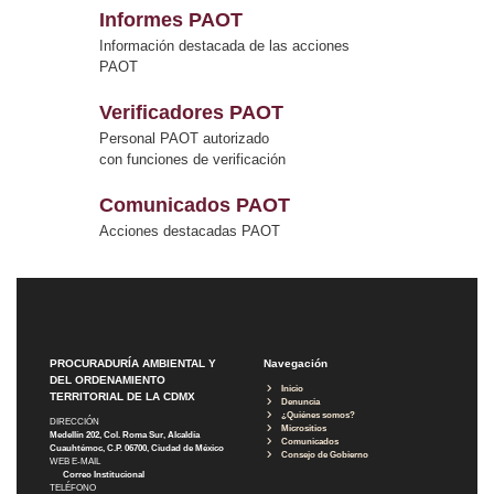
Informes PAOT
Información destacada de las acciones
PAOT
Verificadores PAOT
Personal PAOT autorizado
con funciones de verificación
Comunicados PAOT
Acciones destacadas PAOT
PROCURADURÍA AMBIENTAL Y
Navegación
DEL ORDENAMIENTO
Inicio
TERRITORIAL DE LA CDMX
Denuncia
¿Quiénes somos?
DIRECCIÓN
Micrositios
Medellín 202, Col. Roma Sur, Alcaldía
Comunicados
Cuauhtémoc, C.P. 06700, Ciudad de México
Consejo de Gobierno
WEB E-MAIL
Correo Institucional
TELÉFONO