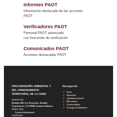
Informes PAOT
Información destacada de las acciones
PAOT
Verificadores PAOT
Personal PAOT autorizado
con funciones de verificación
Comunicados PAOT
Acciones destacadas PAOT
PROCURADURÍA AMBIENTAL Y
Navegación
DEL ORDENAMIENTO
Inicio
TERRITORIAL DE LA CDMX
Denuncia
¿Quiénes somos?
DIRECCIÓN
Micrositios
Medellín 202, Col. Roma Sur, Alcaldía
Comunicados
Cuauhtémoc, C.P. 06700, Ciudad de México
Consejo de Gobierno
WEB E-MAIL
Correo Institucional
TELÉFONO