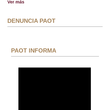
Ver más
DENUNCIA PAOT
PAOT INFORMA