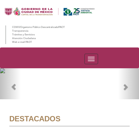
CDMX/Organismo Público Descentralizado/PAOT
Transparencia
Trámites y Servicios
Atención Ciudadana
Web e-mail PAOT
PAOT
Previous
Nex
DESTACADOS