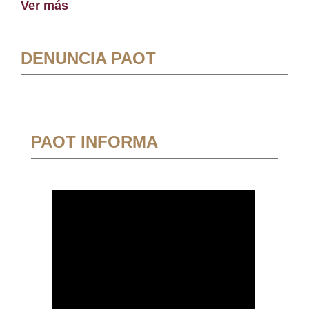
Ver más
DENUNCIA PAOT
PAOT INFORMA