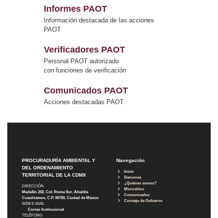
Informes PAOT
Información destacada de las acciones
PAOT
Verificadores PAOT
Personal PAOT autorizado
con funciones de verificación
Comunicados PAOT
Acciones destacadas PAOT
PROCURADURÍA AMBIENTAL Y
Navegación
DEL ORDENAMIENTO
Inicio
TERRITORIAL DE LA CDMX
Denuncia
¿Quiénes somos?
DIRECCIÓN
Micrositios
Medellín 202, Col. Roma Sur, Alcaldía
Comunicados
Cuauhtémoc, C.P. 06700, Ciudad de México
Consejo de Gobierno
WEB E-MAIL
Correo Institucional
TELÉFONO