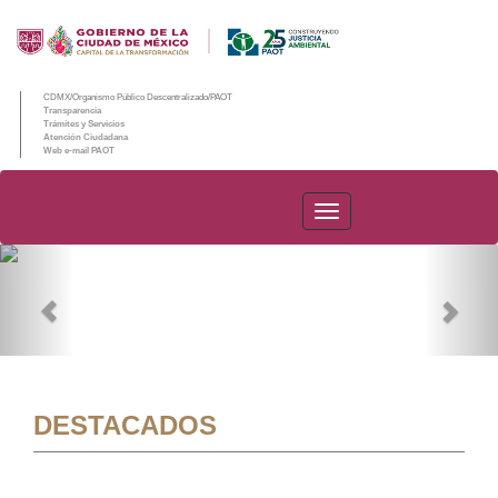
CDMX/Organismo Público Descentralizado/PAOT
Transparencia
Trámites y Servicios
Atención Ciudadana
Web e-mail PAOT
PAOT
Previous
Nex
DESTACADOS