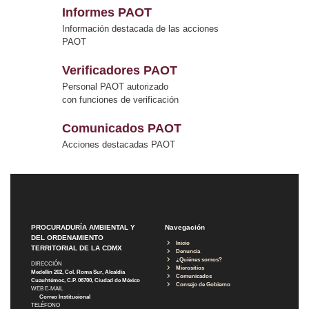
Informes PAOT
Información destacada de las acciones
PAOT
Verificadores PAOT
Personal PAOT autorizado
con funciones de verificación
Comunicados PAOT
Acciones destacadas PAOT
PROCURADURÍA AMBIENTAL Y
Navegación
DEL ORDENAMIENTO
Inicio
TERRITORIAL DE LA CDMX
Denuncia
¿Quiénes somos?
DIRECCIÓN
Micrositios
Medellín 202, Col. Roma Sur, Alcaldía
Comunicados
Cuauhtémoc, C.P. 06700, Ciudad de México
Consejo de Gobierno
WEB E-MAIL
Correo Institucional
TELÉFONO