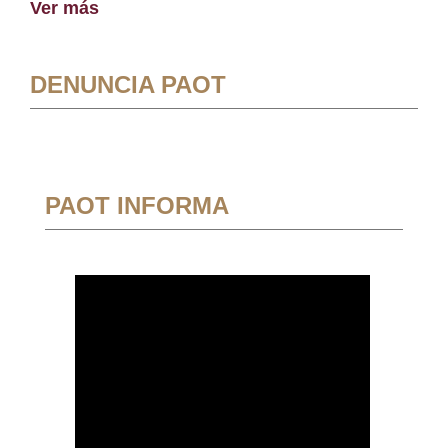
Ver más
DENUNCIA PAOT
PAOT INFORMA