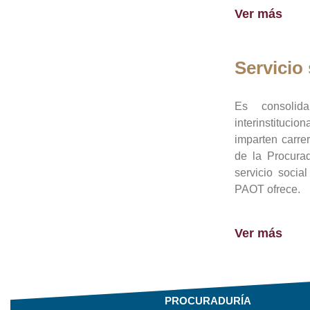
Ver más
Servicio 
Es consolid
interinstituci
imparten carre
de la Procura
servicio socia
PAOT ofrece.
Ver más
PROCURADURÍA