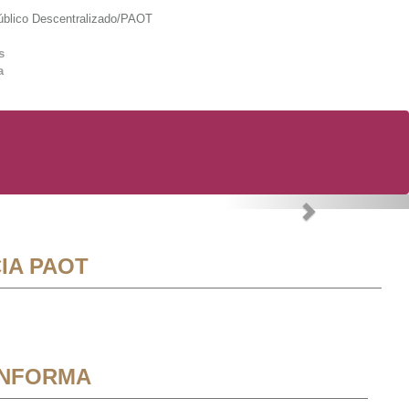
lico Descentralizado/PAOT
s
a
Next
IA PAOT
INFORMA