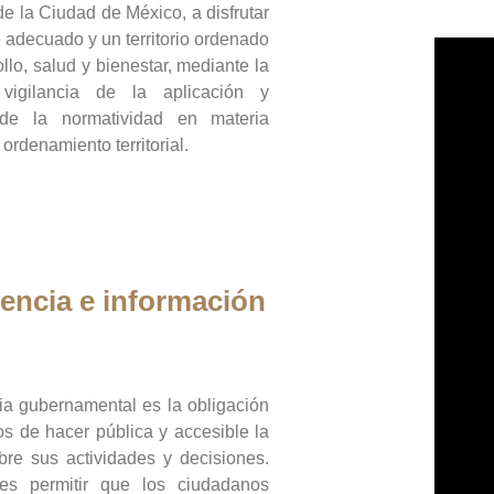
de la Ciudad de México, a disfrutar
 adecuado y un territorio ordenado
llo, salud y bienestar, mediante la
vigilancia de la aplicación y
 de la normatividad en materia
 ordenamiento territorial.
encia e información
ia gubernamental es la obligación
os de hacer pública y accesible la
bre sus actividades y decisiones.
es permitir que los ciudadanos