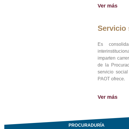
Ver más
Servicio 
Es consolid
interinstituci
imparten carre
de la Procura
servicio socia
PAOT ofrece.
Ver más
PROCURADURÍA