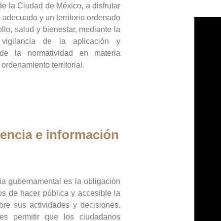
de la Ciudad de México, a disfrutar
 adecuado y un territorio ordenado
llo, salud y bienestar, mediante la
vigilancia de la aplicación y
 de la normatividad en materia
 ordenamiento territorial.
encia e información
ia gubernamental es la obligación
os de hacer pública y accesible la
bre sus actividades y decisiones.
es permitir que los ciudadanos