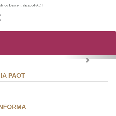
lico Descentralizado/PAOT
s
a
Next
IA PAOT
INFORMA