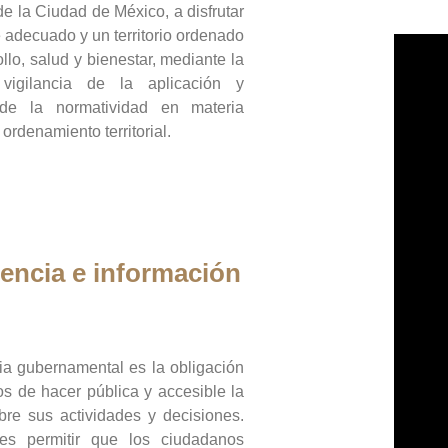
de la Ciudad de México, a disfrutar
 adecuado y un territorio ordenado
llo, salud y bienestar, mediante la
vigilancia de la aplicación y
 de la normatividad en materia
 ordenamiento territorial.
encia e información
ia gubernamental es la obligación
os de hacer pública y accesible la
bre sus actividades y decisiones.
es permitir que los ciudadanos