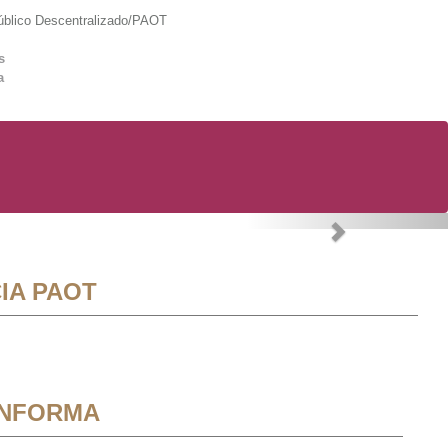
lico Descentralizado/PAOT
s
a
Next
IA PAOT
INFORMA