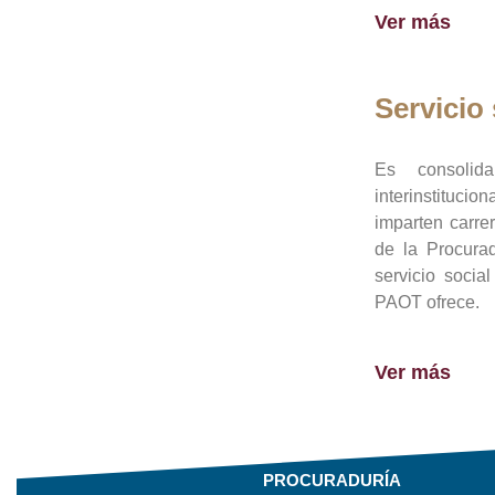
Ver más
Servicio 
Es consolid
interinstituci
imparten carre
de la Procura
servicio socia
PAOT ofrece.
Ver más
PROCURADURÍA