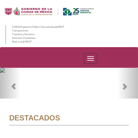
CDMX/Organismo Público Descentralizado/PAOT
Transparencia
Trámites y Servicios
Atención Ciudadana
Web e-mail PAOT
PAOT
Previous
Nex
DESTACADOS