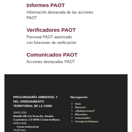
Informes PAOT
Información destacada de las acciones
PAOT
Verificadores PAOT
Personal PAOT autorizado
con funciones de verificación
Comunicados PAOT
Acciones destacadas PAOT
PROCURADURÍA AMBIENTAL Y
Navegación
DEL ORDENAMIENTO
Inicio
TERRITORIAL DE LA CDMX
Denuncia
¿Quiénes somos?
DIRECCIÓN
Micrositios
Medellín 202, Col. Roma Sur, Alcaldía
Comunicados
Cuauhtémoc, C.P. 06700, Ciudad de México
Consejo de Gobierno
WEB E-MAIL
Correo Institucional
TELÉFONO