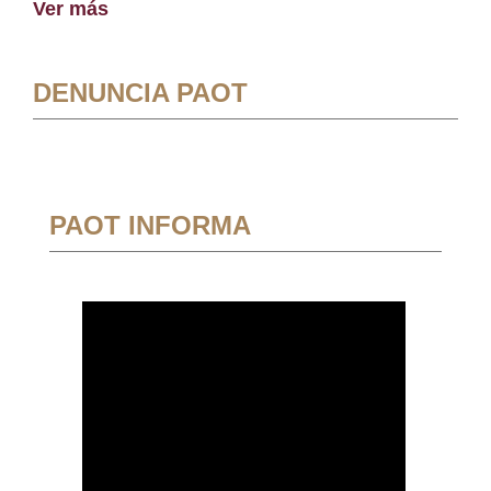
Ver más
DENUNCIA PAOT
PAOT INFORMA