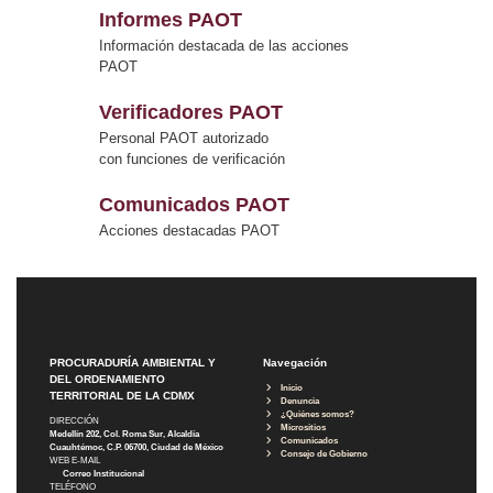
Informes PAOT
Información destacada de las acciones
PAOT
Verificadores PAOT
Personal PAOT autorizado
con funciones de verificación
Comunicados PAOT
Acciones destacadas PAOT
PROCURADURÍA AMBIENTAL Y
Navegación
DEL ORDENAMIENTO
Inicio
TERRITORIAL DE LA CDMX
Denuncia
¿Quiénes somos?
DIRECCIÓN
Micrositios
Medellín 202, Col. Roma Sur, Alcaldía
Comunicados
Cuauhtémoc, C.P. 06700, Ciudad de México
Consejo de Gobierno
WEB E-MAIL
Correo Institucional
TELÉFONO