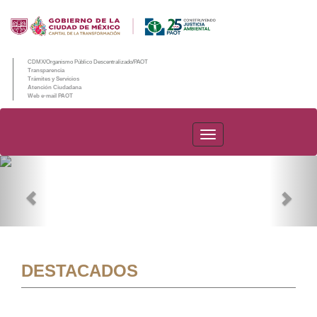
CDMX/Organismo Público Descentralizado/PAOT
Transparencia
Trámites y Servicios
Atención Ciudadana
Web e-mail PAOT
PAOT
Previous
Nex
DESTACADOS