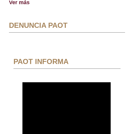
Ver más
DENUNCIA PAOT
PAOT INFORMA