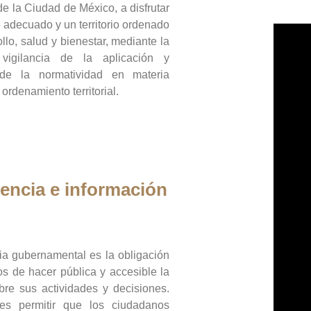
de la Ciudad de México, a disfrutar
 adecuado y un territorio ordenado
llo, salud y bienestar, mediante la
vigilancia de la aplicación y
 de la normatividad en materia
 ordenamiento territorial.
encia e información
ia gubernamental es la obligación
os de hacer pública y accesible la
bre sus actividades y decisiones.
es permitir que los ciudadanos