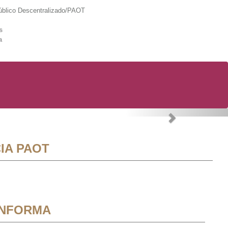
lico Descentralizado/PAOT
s
a
Next
IA PAOT
INFORMA