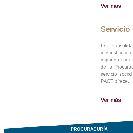
Ver más
Servicio 
Es consolid
interinstituci
imparten carre
de la Procura
servicio socia
PAOT ofrece.
Ver más
PROCURADURÍA