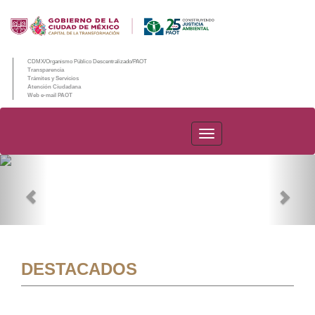
CDMX/Organismo Público Descentralizado/PAOT
Transparencia
Trámites y Servicios
Atención Ciudadana
Web e-mail PAOT
PAOT
Previous
Nex
DESTACADOS