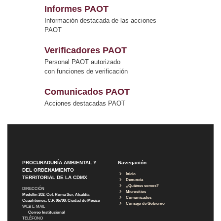
Informes PAOT
Información destacada de las acciones
PAOT
Verificadores PAOT
Personal PAOT autorizado
con funciones de verificación
Comunicados PAOT
Acciones destacadas PAOT
PROCURADURÍA AMBIENTAL Y
Navegación
DEL ORDENAMIENTO
Inicio
TERRITORIAL DE LA CDMX
Denuncia
¿Quiénes somos?
DIRECCIÓN
Micrositios
Medellín 202, Col. Roma Sur, Alcaldía
Comunicados
Cuauhtémoc, C.P. 06700, Ciudad de México
Consejo de Gobierno
WEB E-MAIL
Correo Institucional
TELÉFONO