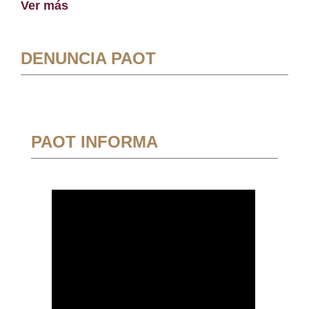
Ver más
DENUNCIA PAOT
PAOT INFORMA