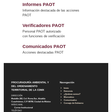
Informes PAOT
Información destacada de las acciones
PAOT
Verificadores PAOT
Personal PAOT autorizado
con funciones de verificación
Comunicados PAOT
Acciones destacadas PAOT
PROCURADURÍA AMBIENTAL Y
Navegación
DEL ORDENAMIENTO
Inicio
TERRITORIAL DE LA CDMX
Denuncia
¿Quiénes somos?
DIRECCIÓN
Micrositios
Medellín 202, Col. Roma Sur, Alcaldía
Comunicados
Cuauhtémoc, C.P. 06700, Ciudad de México
Consejo de Gobierno
WEB E-MAIL
Correo Institucional
TELÉFONO