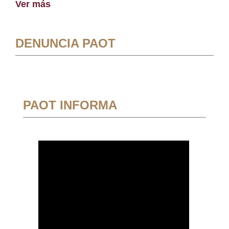
Ver más
DENUNCIA PAOT
PAOT INFORMA