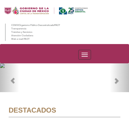
CDMX/Organismo Público Descentralizado/PAOT
Transparencia
Trámites y Servicios
Atención Ciudadana
Web e-mail PAOT
PAOT
Previous
Nex
DESTACADOS