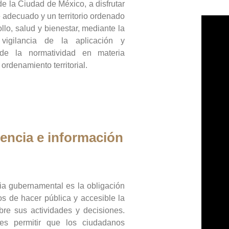
de la Ciudad de México, a disfrutar
 adecuado y un territorio ordenado
llo, salud y bienestar, mediante la
vigilancia de la aplicación y
 de la normatividad en materia
 ordenamiento territorial.
encia e información
ia gubernamental es la obligación
os de hacer pública y accesible la
bre sus actividades y decisiones.
es permitir que los ciudadanos