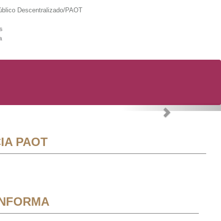
lico Descentralizado/PAOT
s
a
Next
IA PAOT
INFORMA