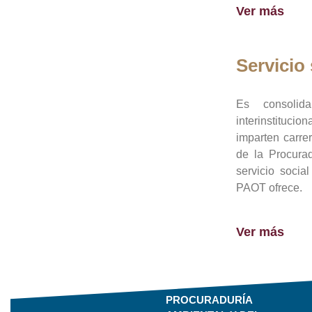
Ver más
Servicio 
Es consolid
interinstituci
imparten carre
de la Procura
servicio socia
PAOT ofrece.
Ver más
PROCURADURÍA