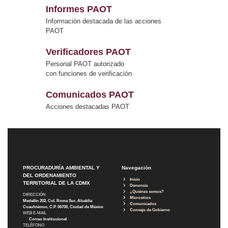
Informes PAOT
Información destacada de las acciones
PAOT
Verificadores PAOT
Personal PAOT autorizado
con funciones de verificación
Comunicados PAOT
Acciones destacadas PAOT
PROCURADURÍA AMBIENTAL Y
Navegación
DEL ORDENAMIENTO
Inicio
TERRITORIAL DE LA CDMX
Denuncia
¿Quiénes somos?
DIRECCIÓN
Micrositios
Medellín 202, Col. Roma Sur, Alcaldía
Comunicados
Cuauhtémoc, C.P. 06700, Ciudad de México
Consejo de Gobierno
WEB E-MAIL
Correo Institucional
TELÉFONO