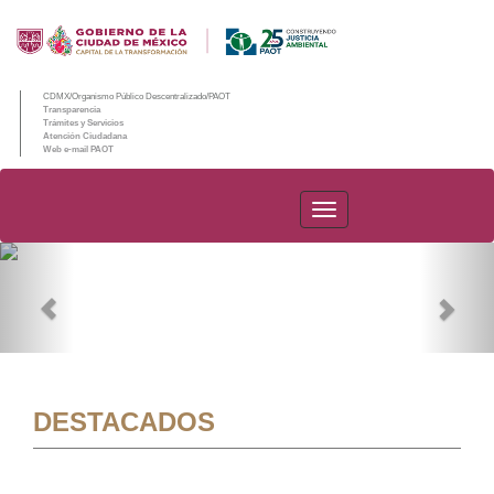
CDMX/Organismo Público Descentralizado/PAOT
Transparencia
Trámites y Servicios
Atención Ciudadana
Web e-mail PAOT
PAOT
Previous
Nex
DESTACADOS