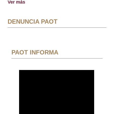
Ver más
DENUNCIA PAOT
PAOT INFORMA