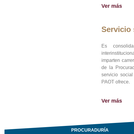
Ver más
Servicio 
Es consolid
interinstituci
imparten carre
de la Procura
servicio socia
PAOT ofrece.
Ver más
PROCURADURÍA