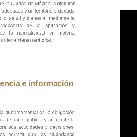
de la Ciudad de México, a disfrutar
 adecuado y un territorio ordenado
llo, salud y bienestar, mediante la
vigilancia de la aplicación y
 de la normatividad en materia
 ordenamiento territorial.
encia e información
ia gubernamental es la obligación
os de hacer pública y accesible la
bre sus actividades y decisiones.
es permitir que los ciudadanos