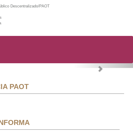
lico Descentralizado/PAOT
s
a
Next
IA PAOT
INFORMA