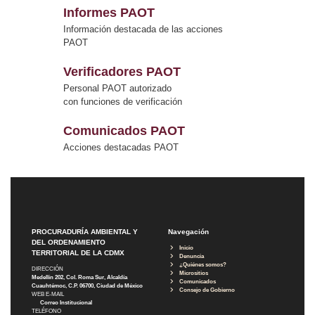
Informes PAOT
Información destacada de las acciones
PAOT
Verificadores PAOT
Personal PAOT autorizado
con funciones de verificación
Comunicados PAOT
Acciones destacadas PAOT
PROCURADURÍA AMBIENTAL Y
Navegación
DEL ORDENAMIENTO
Inicio
TERRITORIAL DE LA CDMX
Denuncia
¿Quiénes somos?
DIRECCIÓN
Micrositios
Medellín 202, Col. Roma Sur, Alcaldía
Comunicados
Cuauhtémoc, C.P. 06700, Ciudad de México
Consejo de Gobierno
WEB E-MAIL
Correo Institucional
TELÉFONO