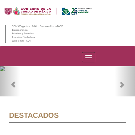
CDMX/Organismo Público Descentralizado/PAOT
Transparencia
Trámites y Servicios
Atención Ciudadana
Web e-mail PAOT
PAOT
Previous
Nex
DESTACADOS