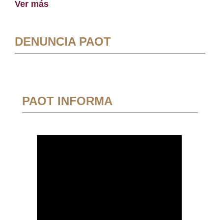
Ver más
DENUNCIA PAOT
PAOT INFORMA