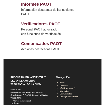
Informes PAOT
Información destacada de las acciones
PAOT
Verificadores PAOT
Personal PAOT autorizado
con funciones de verificación
Comunicados PAOT
Acciones destacadas PAOT
PROCURADURÍA AMBIENTAL Y
Navegación
DEL ORDENAMIENTO
Inicio
TERRITORIAL DE LA CDMX
Denuncia
¿Quiénes somos?
DIRECCIÓN
Micrositios
Medellín 202, Col. Roma Sur, Alcaldía
Comunicados
Cuauhtémoc, C.P. 06700, Ciudad de México
Consejo de Gobierno
WEB E-MAIL
Correo Institucional
TELÉFONO