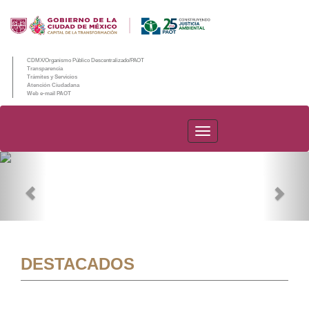
CDMX/Organismo Público Descentralizado/PAOT
Transparencia
Trámites y Servicios
Atención Ciudadana
Web e-mail PAOT
PAOT
Previous
Nex
DESTACADOS