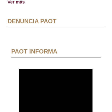
Ver más
DENUNCIA PAOT
PAOT INFORMA