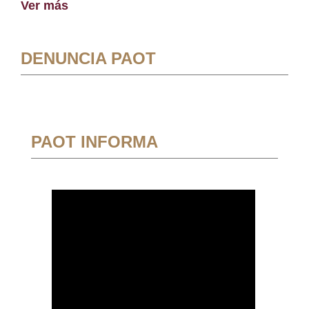
Ver más
DENUNCIA PAOT
PAOT INFORMA