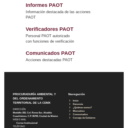
Informes PAOT
Información destacada de las acciones
PAOT
Verificadores PAOT
Personal PAOT autorizado
con funciones de verificación
Comunicados PAOT
Acciones destacadas PAOT
PROCURADURÍA AMBIENTAL Y
Navegación
DEL ORDENAMIENTO
Inicio
TERRITORIAL DE LA CDMX
Denuncia
¿Quiénes somos?
DIRECCIÓN
Micrositios
Medellín 202, Col. Roma Sur, Alcaldía
Comunicados
Cuauhtémoc, C.P. 06700, Ciudad de México
Consejo de Gobierno
WEB E-MAIL
Correo Institucional
TELÉFONO