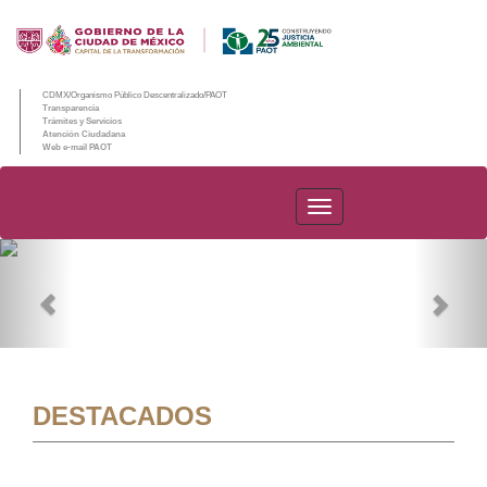
CDMX/Organismo Público Descentralizado/PAOT
Transparencia
Trámites y Servicios
Atención Ciudadana
Web e-mail PAOT
PAOT
Previous
Nex
DESTACADOS