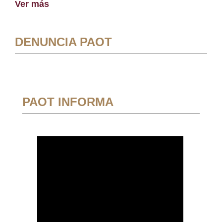
Ver más
DENUNCIA PAOT
PAOT INFORMA