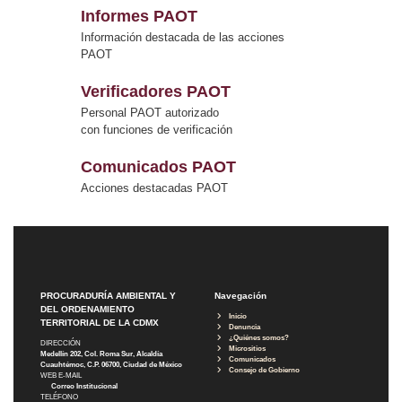
Informes PAOT
Información destacada de las acciones
PAOT
Verificadores PAOT
Personal PAOT autorizado
con funciones de verificación
Comunicados PAOT
Acciones destacadas PAOT
PROCURADURÍA AMBIENTAL Y
Navegación
DEL ORDENAMIENTO
Inicio
TERRITORIAL DE LA CDMX
Denuncia
¿Quiénes somos?
DIRECCIÓN
Micrositios
Medellín 202, Col. Roma Sur, Alcaldía
Comunicados
Cuauhtémoc, C.P. 06700, Ciudad de México
Consejo de Gobierno
WEB E-MAIL
Correo Institucional
TELÉFONO