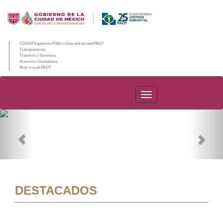
CDMX/Organismo Público Descentralizado/PAOT
Transparencia
Trámites y Servicios
Atención Ciudadana
Web e-mail PAOT
PAOT
Previous
Nex
DESTACADOS