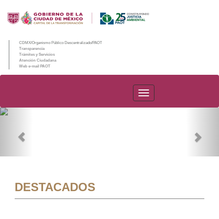
CDMX/Organismo Público Descentralizado/PAOT
Transparencia
Trámites y Servicios
Atención Ciudadana
Web e-mail PAOT
PAOT
Previous
Nex
DESTACADOS