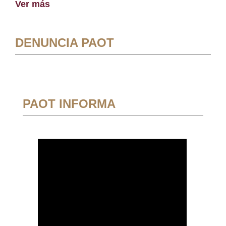
Ver más
DENUNCIA PAOT
PAOT INFORMA