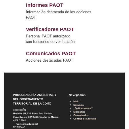
Informes PAOT
Información destacada de las acciones
PAOT
Verificadores PAOT
Personal PAOT autorizado
con funciones de verificación
Comunicados PAOT
Acciones destacadas PAOT
PROCURADURÍA AMBIENTAL Y
Navegación
DEL ORDENAMIENTO
Inicio
TERRITORIAL DE LA CDMX
Denuncia
¿Quiénes somos?
DIRECCIÓN
Micrositios
Medellín 202, Col. Roma Sur, Alcaldía
Comunicados
Cuauhtémoc, C.P. 06700, Ciudad de México
Consejo de Gobierno
WEB E-MAIL
Correo Institucional
TELÉFONO