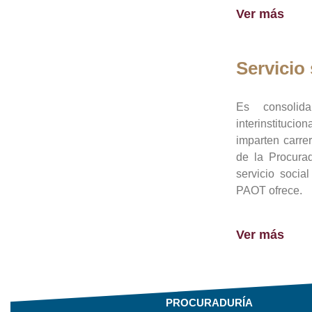
Ver más
Servicio 
Es consolid
interinstituci
imparten carre
de la Procura
servicio socia
PAOT ofrece.
Ver más
PROCURADURÍA