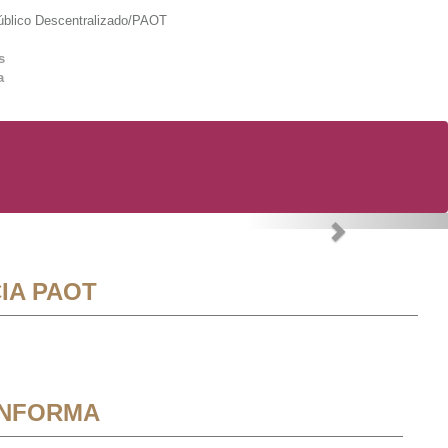
lico Descentralizado/PAOT
s
a
Next
IA PAOT
INFORMA