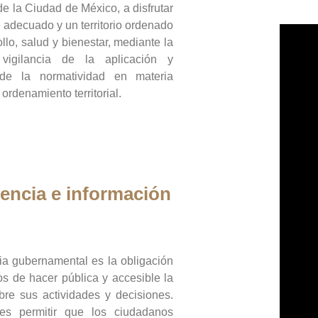
de la Ciudad de México, a disfrutar
 adecuado y un territorio ordenado
llo, salud y bienestar, mediante la
vigilancia de la aplicación y
 de la normatividad en materia
 ordenamiento territorial.
encia e información
ia gubernamental es la obligación
os de hacer pública y accesible la
bre sus actividades y decisiones.
es permitir que los ciudadanos