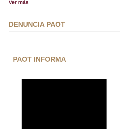
Ver más
DENUNCIA PAOT
PAOT INFORMA