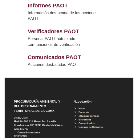
Informes PAOT
Información destacada de las acciones
PAOT
Verificadores PAOT
Personal PAOT autorizado
con funciones de verificación
Comunicados PAOT
Acciones destacadas PAOT
PROCURADURÍA AMBIENTAL Y
Navegación
DEL ORDENAMIENTO
Inicio
TERRITORIAL DE LA CDMX
Denuncia
¿Quiénes somos?
DIRECCIÓN
Micrositios
Medellín 202, Col. Roma Sur, Alcaldía
Comunicados
Cuauhtémoc, C.P. 06700, Ciudad de México
Consejo de Gobierno
WEB E-MAIL
Correo Institucional
TELÉFONO