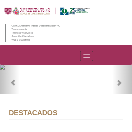
CDMX/Organismo Público Descentralizado/PAOT
Transparencia
Trámites y Servicios
Atención Ciudadana
Web e-mail PAOT
PAOT
Previous
Nex
DESTACADOS