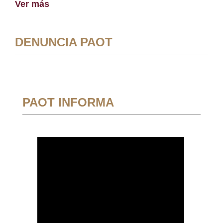
Ver más
DENUNCIA PAOT
PAOT INFORMA