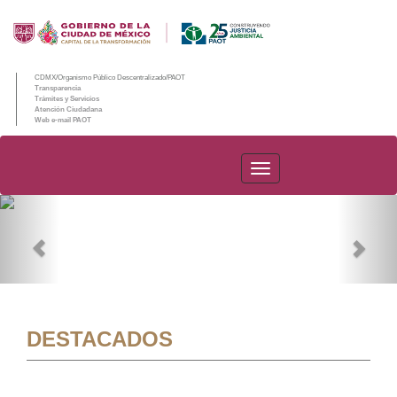
CDMX/Organismo Público Descentralizado/PAOT
Transparencia
Trámites y Servicios
Atención Ciudadana
Web e-mail PAOT
PAOT
Previous
Nex
DESTACADOS