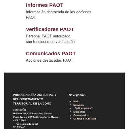
Informes PAOT
Información destacada de las acciones
PAOT
Verificadores PAOT
Personal PAOT autorizado
con funciones de verificación
Comunicados PAOT
Acciones destacadas PAOT
PROCURADURÍA AMBIENTAL Y
Navegación
DEL ORDENAMIENTO
Inicio
TERRITORIAL DE LA CDMX
Denuncia
¿Quiénes somos?
DIRECCIÓN
Micrositios
Medellín 202, Col. Roma Sur, Alcaldía
Comunicados
Cuauhtémoc, C.P. 06700, Ciudad de México
Consejo de Gobierno
WEB E-MAIL
Correo Institucional
TELÉFONO