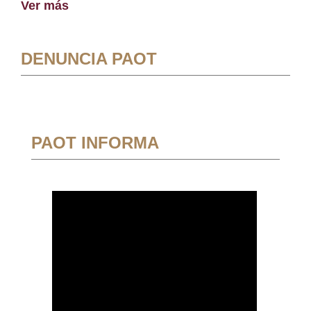
Ver más
DENUNCIA PAOT
PAOT INFORMA