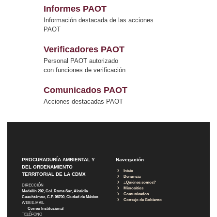
Informes PAOT
Información destacada de las acciones
PAOT
Verificadores PAOT
Personal PAOT autorizado
con funciones de verificación
Comunicados PAOT
Acciones destacadas PAOT
PROCURADURÍA AMBIENTAL Y
Navegación
DEL ORDENAMIENTO
Inicio
TERRITORIAL DE LA CDMX
Denuncia
¿Quiénes somos?
DIRECCIÓN
Micrositios
Medellín 202, Col. Roma Sur, Alcaldía
Comunicados
Cuauhtémoc, C.P. 06700, Ciudad de México
Consejo de Gobierno
WEB E-MAIL
Correo Institucional
TELÉFONO