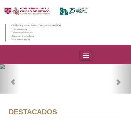
CDMX/Organismo Público Descentralizado/PAOT
Transparencia
Trámites y Servicios
Atención Ciudadana
Web e-mail PAOT
PAOT
Previous
Nex
DESTACADOS