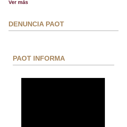
Ver más
DENUNCIA PAOT
PAOT INFORMA