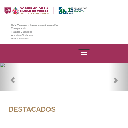
CDMX/Organismo Público Descentralizado/PAOT
Transparencia
Trámites y Servicios
Atención Ciudadana
Web e-mail PAOT
PAOT
Previous
Nex
DESTACADOS