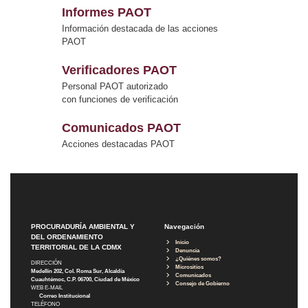
Informes PAOT
Información destacada de las acciones
PAOT
Verificadores PAOT
Personal PAOT autorizado
con funciones de verificación
Comunicados PAOT
Acciones destacadas PAOT
PROCURADURÍA AMBIENTAL Y
Navegación
DEL ORDENAMIENTO
Inicio
TERRITORIAL DE LA CDMX
Denuncia
¿Quiénes somos?
DIRECCIÓN
Micrositios
Medellín 202, Col. Roma Sur, Alcaldía
Comunicados
Cuauhtémoc, C.P. 06700, Ciudad de México
Consejo de Gobierno
WEB E-MAIL
Correo Institucional
TELÉFONO