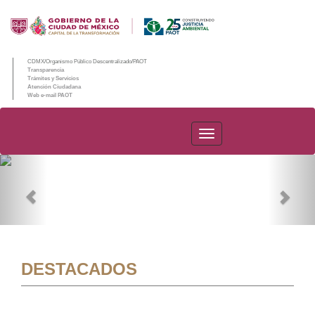
CDMX/Organismo Público Descentralizado/PAOT
Transparencia
Trámites y Servicios
Atención Ciudadana
Web e-mail PAOT
PAOT
Previous
Nex
DESTACADOS