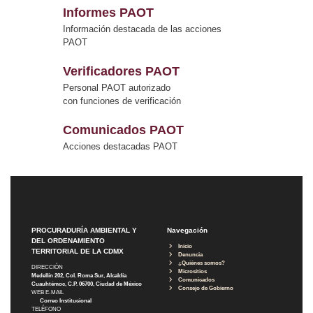
Informes PAOT
Información destacada de las acciones
PAOT
Verificadores PAOT
Personal PAOT autorizado
con funciones de verificación
Comunicados PAOT
Acciones destacadas PAOT
PROCURADURÍA AMBIENTAL Y
Navegación
DEL ORDENAMIENTO
Inicio
TERRITORIAL DE LA CDMX
Denuncia
¿Quiénes somos?
DIRECCIÓN
Micrositios
Medellín 202, Col. Roma Sur, Alcaldía
Comunicados
Cuauhtémoc, C.P. 06700, Ciudad de México
Consejo de Gobierno
WEB E-MAIL
Correo Institucional
TELÉFONO