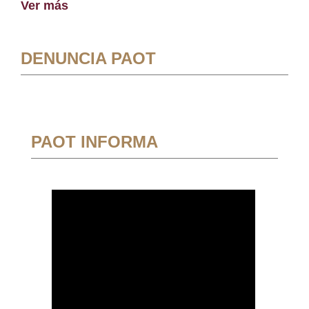
Ver más
DENUNCIA PAOT
PAOT INFORMA