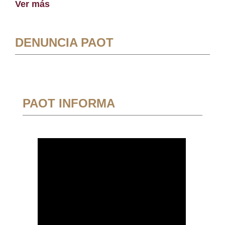
Ver más
DENUNCIA PAOT
PAOT INFORMA