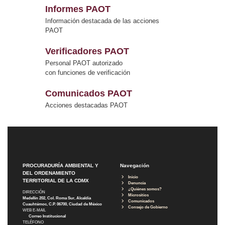
Informes PAOT
Información destacada de las acciones
PAOT
Verificadores PAOT
Personal PAOT autorizado
con funciones de verificación
Comunicados PAOT
Acciones destacadas PAOT
PROCURADURÍA AMBIENTAL Y
Navegación
DEL ORDENAMIENTO
Inicio
TERRITORIAL DE LA CDMX
Denuncia
¿Quiénes somos?
DIRECCIÓN
Micrositios
Medellín 202, Col. Roma Sur, Alcaldía
Comunicados
Cuauhtémoc, C.P. 06700, Ciudad de México
Consejo de Gobierno
WEB E-MAIL
Correo Institucional
TELÉFONO