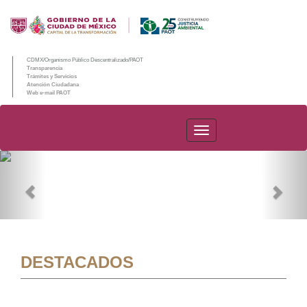
CDMX/Organismo Público Descentralizado/PAOT
Transparencia
Trámites y Servicios
Atención Ciudadana
Web e-mail PAOT
PAOT
Previous
Nex
DESTACADOS