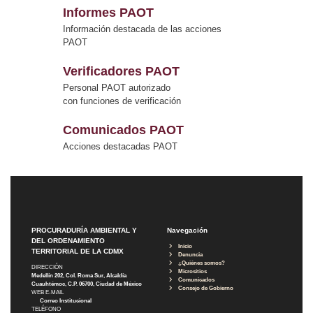
Informes PAOT
Información destacada de las acciones
PAOT
Verificadores PAOT
Personal PAOT autorizado
con funciones de verificación
Comunicados PAOT
Acciones destacadas PAOT
PROCURADURÍA AMBIENTAL Y
Navegación
DEL ORDENAMIENTO
Inicio
TERRITORIAL DE LA CDMX
Denuncia
¿Quiénes somos?
DIRECCIÓN
Micrositios
Medellín 202, Col. Roma Sur, Alcaldía
Comunicados
Cuauhtémoc, C.P. 06700, Ciudad de México
Consejo de Gobierno
WEB E-MAIL
Correo Institucional
TELÉFONO