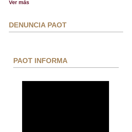
Ver más
DENUNCIA PAOT
PAOT INFORMA