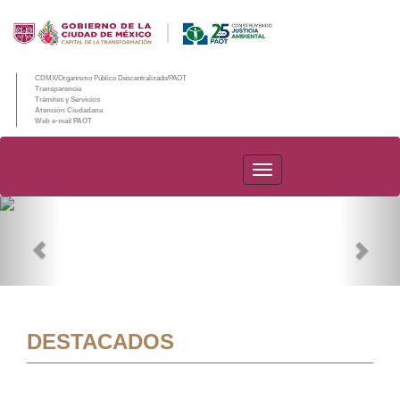
CDMX/Organismo Público Descentralizado/PAOT
Transparencia
Trámites y Servicios
Atención Ciudadana
Web e-mail PAOT
PAOT
Previous
Nex
DESTACADOS