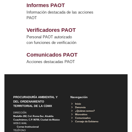
Informes PAOT
Información destacada de las acciones
PAOT
Verificadores PAOT
Personal PAOT autorizado
con funciones de verificación
Comunicados PAOT
Acciones destacadas PAOT
PROCURADURÍA AMBIENTAL Y
Navegación
DEL ORDENAMIENTO
Inicio
TERRITORIAL DE LA CDMX
Denuncia
¿Quiénes somos?
DIRECCIÓN
Micrositios
Medellín 202, Col. Roma Sur, Alcaldía
Comunicados
Cuauhtémoc, C.P. 06700, Ciudad de México
Consejo de Gobierno
WEB E-MAIL
Correo Institucional
TELÉFONO