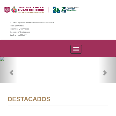
CDMX/Organismo Público Descentralizado/PAOT
Transparencia
Trámites y Servicios
Atención Ciudadana
Web e-mail PAOT
PAOT
Previous
Nex
DESTACADOS