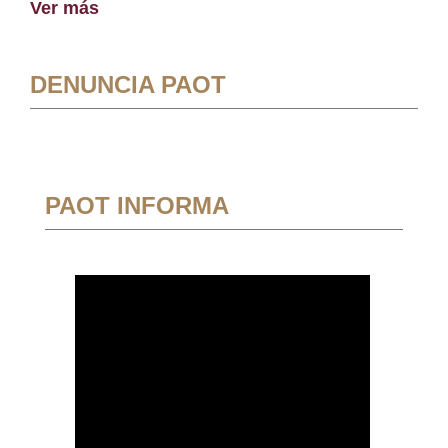
Ver más
DENUNCIA PAOT
PAOT INFORMA